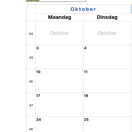
Oktober
Maandag
Dinsdag
Oktober
Oktober
44
3
4
45
10
11
46
17
18
47
24
25
48