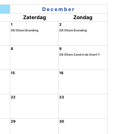
December
Zaterdag
Zondag
1
2
08:00am Branding
08:00am Branding
8
9
08:00am Zand in de Snert !!
15
16
22
23
29
30